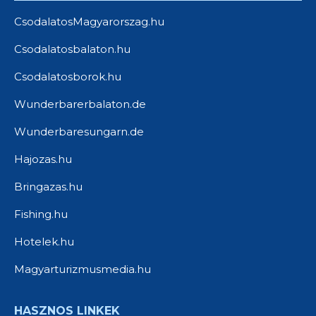
CsodalatosMagyarorszag.hu
Csodalatosbalaton.hu
Csodalatosborok.hu
Wunderbarerbalaton.de
Wunderbaresungarn.de
Hajozas.hu
Bringazas.hu
Fishing.hu
Hotelek.hu
Magyarturizmusmedia.hu
HASZNOS LINKEK