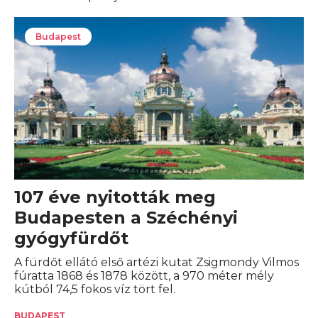
Budapest
107 éve nyitották meg
Budapesten a Széchényi
gyógyfürdőt
A fürdőt ellátó első artézi kutat Zsigmondy Vilmos
fúratta 1868 és 1878 között, a 970 méter mély
kútból 74,5 fokos víz tört fel.
BUDAPEST