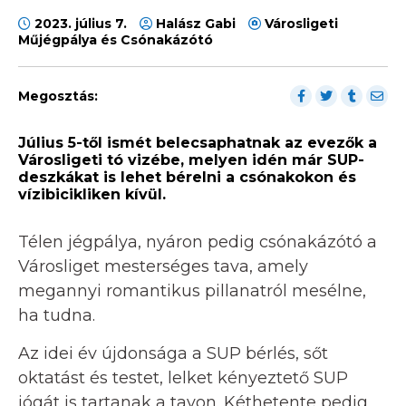
2023. július 7.
Halász Gabi
Városligeti
Műjégpálya és Csónakázótó
Megosztás:
Július 5-től ismét belecsaphatnak az evezők a
Városligeti tó vizébe, melyen idén már SUP-
deszkákat is lehet bérelni a csónakokon és
vízibicikliken kívül.
Télen jégpálya, nyáron pedig csónakázótó a
Városliget mesterséges tava, amely
megannyi romantikus pillanatról mesélne,
ha tudna.
Az idei év újdonsága a SUP bérlés, sőt
oktatást és testet, lelket kényeztető SUP
jógát is tartanak a tavon. Kéthetente pedig