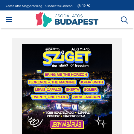
Csodálatos Magyarország
Csodálatos Balaton
19 °
C