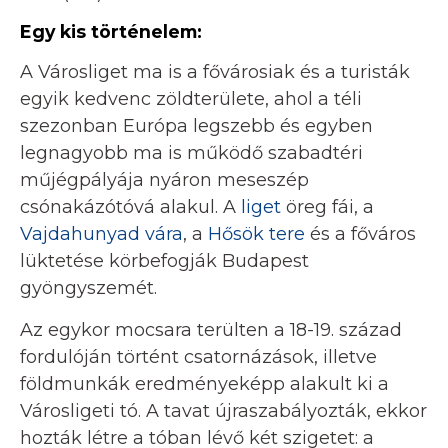
Egy kis történelem:
A Városliget ma is a fővárosiak és a turisták
egyik kedvenc zöldterülete, ahol a téli
szezonban Európa legszebb és egyben
legnagyobb ma is működő szabadtéri
műjégpályája nyáron meseszép
csónakázótóvá alakul. A
liget
öreg fái, a
Vajdahunyad vára
, a
Hősök tere
és a főváros
lüktetése körbefogják Budapest
gyöngyszemét.
Az egykor mocsara terülten a 18-19. század
fordulóján történt csatornázások, illetve
földmunkák eredményeképp alakult ki a
Városligeti tó. A tavat újraszabályozták, ekkor
hozták létre a tóban lévő két szigetet: a