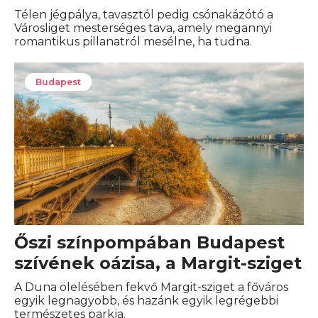
Télen jégpálya, tavasztól pedig csónakázótó a
Városliget mesterséges tava, amely megannyi
romantikus pillanatról mesélne, ha tudna.
Budapest
Őszi színpompában Budapest
szívének oázisa, a Margit-sziget
A Duna ölelésében fekvő Margit-sziget a főváros
egyik legnagyobb, és hazánk egyik legrégebbi
természetes parkja.