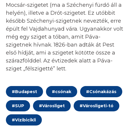
Mocsár-szigetet (ma a Széchenyi fürdő áll a
helyén), illetve a Drót-szigetet. Ez utóbbit
később Széchenyi-szigetnek nevezték, erre
épült fel Vajdahunyad vára. Ugyanakkor volt
még egy sziget a tóban, amit Páva-
szigetnek hívnak. 1826-ban adták át Pest
első hídját, ami a szigetet kötötte össze a
szárazfölddel. Az évtizedek alatt a Páva-
sziget „félszigetté” lett.
#
Budapest
#
csónak
#
Csónakázás
#
SUP
#
Városliget
#
Városligeti-tó
#
Vízibicikli