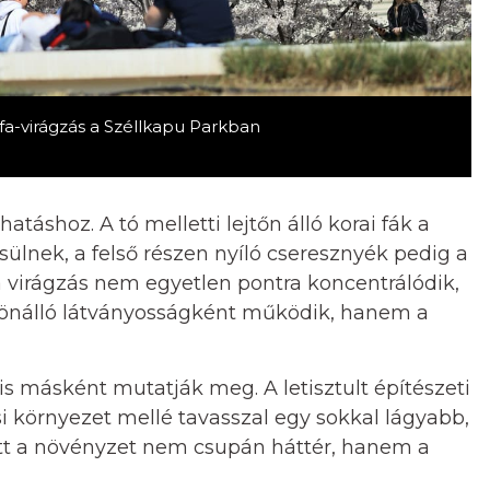
fa-virágzás a Széllkapu Parkban
táshoz. A tó melletti lejtőn álló korai fák a
ülnek, a felső részen nyíló cseresznyék pedig a
 virágzás nem egyetlen pontra koncentrálódik,
különálló látványosságként működik, hanem a
is másként mutatják meg. A letisztult építészeti
si környezet mellé tavasszal egy sokkal lágyabb,
y itt a növényzet nem csupán háttér, hanem a