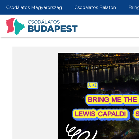
Csodálatos Magyarország
Csodálatos Balaton
Brin