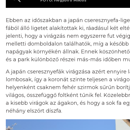
FOTÓ: Hegybíró Miklós
Ebben az időszakban a japán cseresznyefa-liget
fából álló ligetet alakítottak ki, ráadásul két el
jelenti, hogy a virágzás nem egyszerre fut végig
melletti domboldalon találhatók, míg a később 
napágyak környékén állnak. Ennek köszönhetően
és a park különböző részei más-más időben mu
A japán cseresznyefák virágzása azért ennyire l
lombosak, így a koronát szinte teljesen a virágok
helyenként csaknem fehér szirmok sűrűn borítjá
világos, összefüggő foltként tűnik fel. Közeleb
a kisebb virágok az ágakon, és hogy a sok fa e
néhány elszórt díszfa.