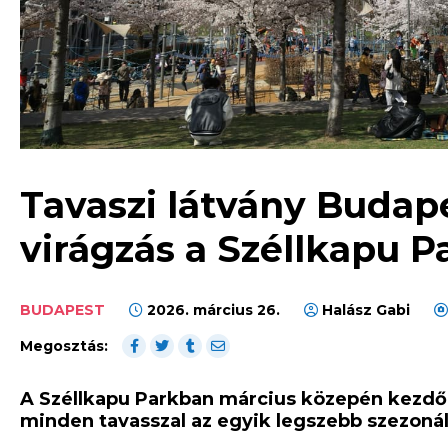
Tavaszi látvány Budap
virágzás a Széllkapu 
BUDAPEST
2026. március 26.
Halász Gabi
Megosztás:
A Széllkapu Parkban március közepén kezdőd
minden tavasszal az egyik legszebb szezonál