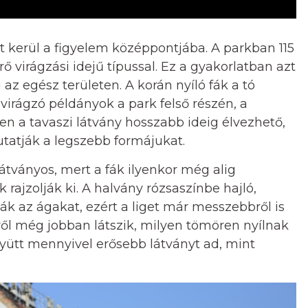
 kerül a figyelem középpontjába. A parkban 115
térő virágzási idejű típussal. Ez a gyakorlatban azt
 az egész területen. A korán nyíló fák a tó
virágzó példányok a park felső részén, a
 a tavaszi látvány hosszabb ideig élvezhető,
tatják a legszebb formájukat.
átványos, mert a fák ilyenkor még alig
 rajzolják ki. A halvány rózsaszínbe hajló,
k az ágakat, ezért a liget már messzebbről is
bről még jobban látszik, milyen tömören nyílnak
gyütt mennyivel erősebb látványt ad, mint