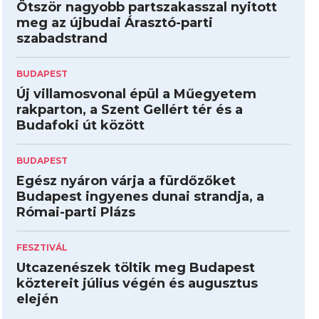
Ötször nagyobb partszakasszal nyitott
meg az újbudai Árasztó-parti
szabadstrand
BUDAPEST
Új villamosvonal épül a Műegyetem
rakparton, a Szent Gellért tér és a
Budafoki út között
BUDAPEST
Egész nyáron várja a fürdőzőket
Budapest ingyenes dunai strandja, a
Római-parti Plázs
FESZTIVÁL
Utcazenészek töltik meg Budapest
köztereit július végén és augusztus
elején