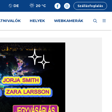
20 °
C
DE
Szállásfoglalás
ÁTNIVALÓK
HELYEK
WEBKAMERÁK