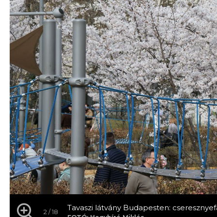
Tavaszi látvány Budapesten: cseresznyef
2 / 18