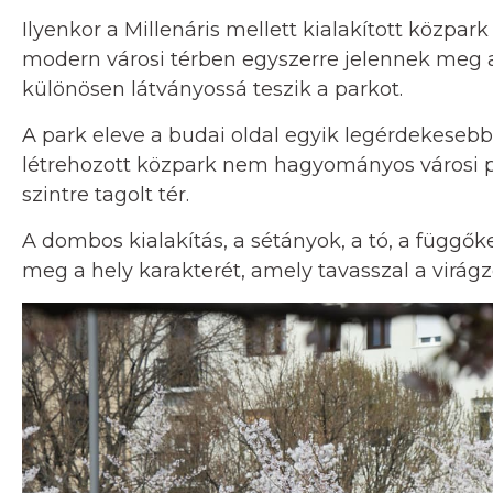
Ilyenkor a Millenáris mellett kialakított közp
modern városi térben egyszerre jelennek meg a
különösen látványossá teszik a parkot.
A park eleve a budai oldal egyik legérdekesebb z
létrehozott közpark nem hagyományos városi 
szintre tagolt tér.
A dombos kialakítás, a sétányok, a tó, a függő
meg a hely karakterét, amely tavasszal a virágzó