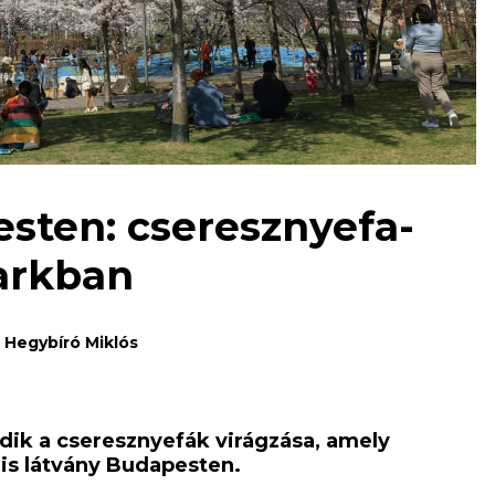
esten: cseresznyefa-
Parkban
Hegybíró Miklós
ik a cseresznyefák virágzása, amely
is látvány Budapesten.