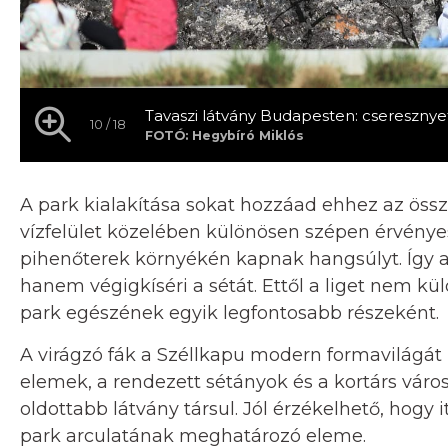
Tavaszi látvány Budapesten: cseresznye
10 / 18
FOTÓ: Hegybíró Miklós
A park kialakítása sokat hozzáad ehhez az összha
vízfelület közelében különösen szépen érvényes
pihenőterek környékén kapnak hangsúlyt. Így a
hanem végigkíséri a sétát. Ettől a liget nem 
park egészének egyik legfontosabb részeként.
A virágzó fák a Széllkapu modern formavilágát 
elemek, a rendezett sétányok és a kortárs váro
oldottabb látvány társul. Jól érzékelhető, hog
park arculatának meghatározó eleme.