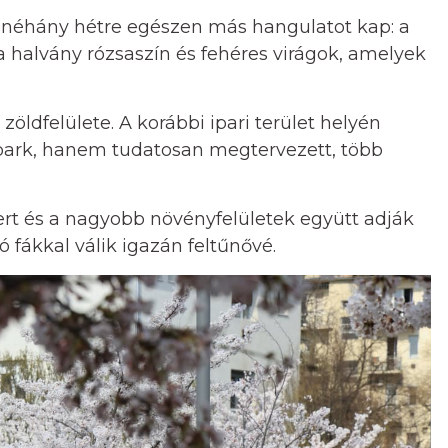
ark néhány hétre egészen más hangulatot kap: a
 halvány rózsaszín és fehéres virágok, amelyek
öldfelülete. A korábbi ipari terület helyén
park, hanem tudatosan megtervezett, több
kert és a nagyobb növényfelületek együtt adják
 fákkal válik igazán feltűnővé.