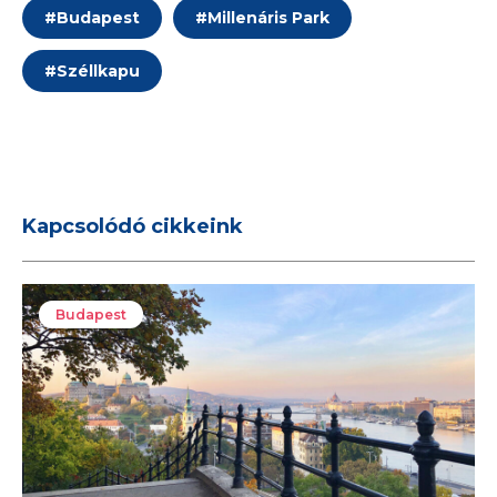
#
Budapest
#
Millenáris Park
#
Széllkapu
Kapcsolódó cikkeink
Budapest