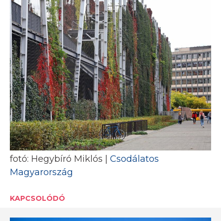
fotó: Hegybíró Miklós |
Csodálatos
Magyarország
KAPCSOLÓDÓ