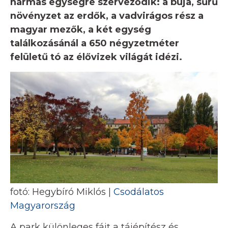
hármas egységre szerveződik: a buja, sűrű
növényzet az erdők, a vadvirágos rész a
magyar mezők, a két egység
találkozásánál a 650 négyzetméter
felületű tó az élővizek világát idézi.
fotó: Hegybíró Miklós |
Csodálatos
Magyarország
A park különleges fáit a tájépítész és