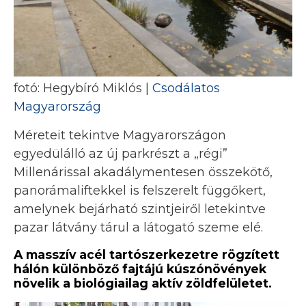
fotó: Hegybíró Miklós |
Csodálatos
Magyarország
Méreteit tekintve Magyarországon
egyedülálló az új parkrészt a „régi”
Millenárissal akadálymentesen összekötő,
panorámaliftekkel is felszerelt függőkert,
amelynek bejárható szintjeiről letekintve
pazar látvány tárul a látogató szeme elé.
A masszív acél tartószerkezetre rögzített
hálón különböző fajtájú kúszónövények
növelik a biológiailag aktív zöldfelületet.