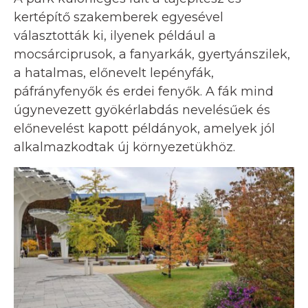
kertépítő szakemberek egyesével
választották ki, ilyenek például a
mocsárciprusok, a fanyarkák, gyertyánszilek,
a hatalmas, előnevelt lepényfák,
páfrányfenyők és erdei fenyők. A fák mind
úgynevezett gyökérlabdás nevelésűek és
előnevelést kapott példányok, amelyek jól
alkalmazkodtak új környezetükhöz.