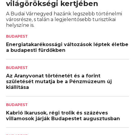
világörökségi kertjében
A Budai Várnegyed hazánk legszebb tör­ténelmi
városrésze, s talán a legjelentősebb turisztikai
helyszíne is.
BUDAPEST
Energiatakarékossági változások léptek életbe
a budapesti fürdőkben
BUDAPEST
Az Aranyvonat történetét és a forint
születését mutatja be a Pénzmúzeum új
kiállítása
BUDAPEST
Kabrió Ikarusok, régi trolik és százéves
villamosok járják Budapestet augusztusban