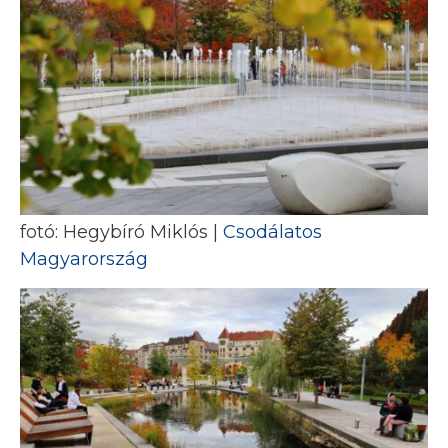
fotó: Hegybíró Miklós |
Csodálatos
Magyarország