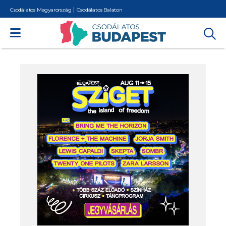
Csodálatos Magyarország
Csodálatos Balaton