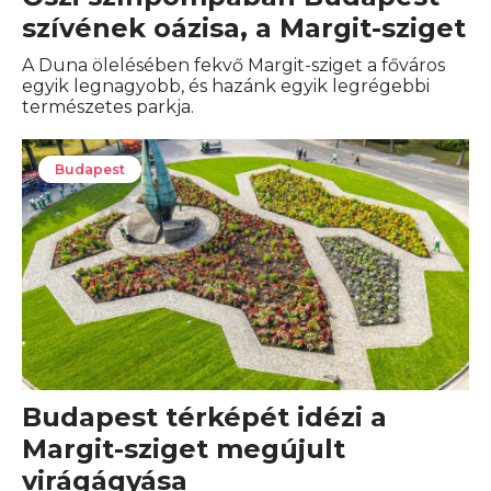
szívének oázisa, a Margit-sziget
A Duna ölelésében fekvő Margit-sziget a főváros
egyik legnagyobb, és hazánk egyik legrégebbi
természetes parkja.
Budapest
Budapest térképét idézi a
Margit-sziget megújult
virágágyása