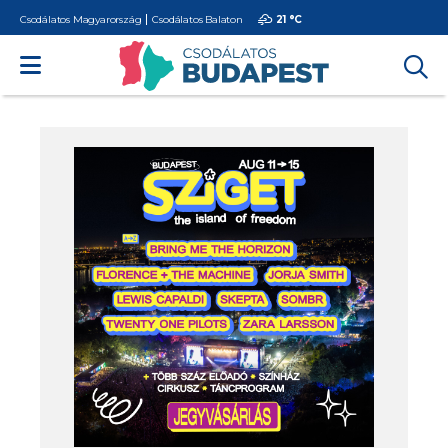
Csodálatos Magyarország
Csodálatos Balaton
21 °
C