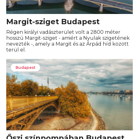
Margit-sziget Budapest
Régen királyi vadászterület volt a 2800 méter
hosszú Margit-sziget - amiért a Nyulak szigetének
nevezték -, amely a Margit és az Árpád híd között
terül el.
Budapest
Őszi színpompában Budapest