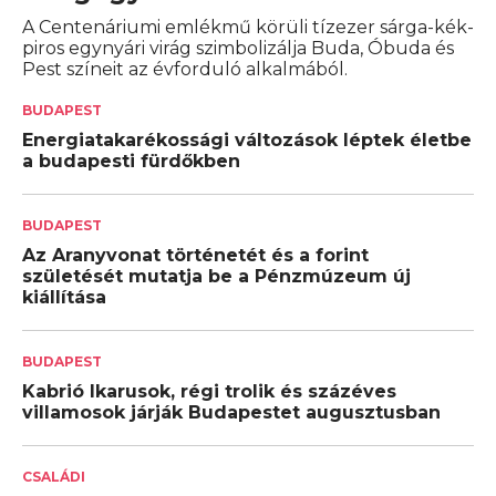
A Centenáriumi emlékmű körüli tízezer sárga-kék-
piros egynyári virág szimbolizálja Buda, Óbuda és
Pest színeit az évforduló alkalmából.
BUDAPEST
Energiatakarékossági változások léptek életbe
a budapesti fürdőkben
BUDAPEST
Az Aranyvonat történetét és a forint
születését mutatja be a Pénzmúzeum új
kiállítása
BUDAPEST
Kabrió Ikarusok, régi trolik és százéves
villamosok járják Budapestet augusztusban
CSALÁDI