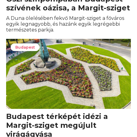
szívének oázisa, a Margit-sziget
A Duna ölelésében fekvő Margit-sziget a főváros
egyik legnagyobb, és hazánk egyik legrégebbi
természetes parkja.
Budapest
Budapest térképét idézi a
Margit-sziget megújult
virágágyása