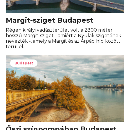
Margit-sziget Budapest
Régen királyi vadászterület volt a 2800 méter
hosszú Margit-sziget - amiért a Nyulak szigetének
nevezték -, amely a Margit és az Árpád híd között
terül el.
Budapest
Őszi színpompában Budapest