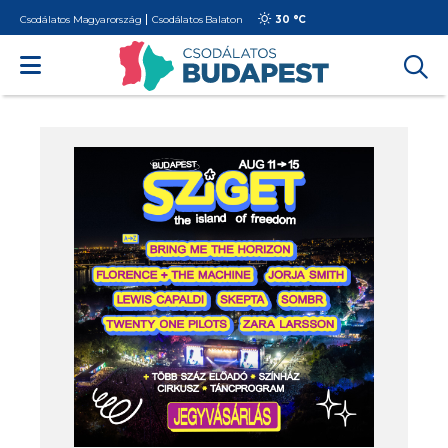
Csodálatos Magyarország
Csodálatos Balaton
30 °
C