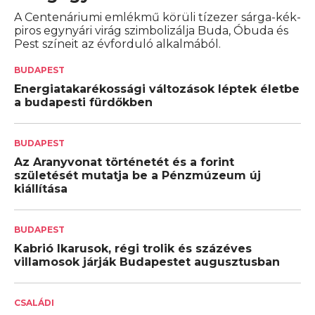
A Centenáriumi emlékmű körüli tízezer sárga-kék-
piros egynyári virág szimbolizálja Buda, Óbuda és
Pest színeit az évforduló alkalmából.
BUDAPEST
Energiatakarékossági változások léptek életbe
a budapesti fürdőkben
BUDAPEST
Az Aranyvonat történetét és a forint
születését mutatja be a Pénzmúzeum új
kiállítása
BUDAPEST
Kabrió Ikarusok, régi trolik és százéves
villamosok járják Budapestet augusztusban
CSALÁDI