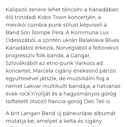
Kalipszó zenére lehet táncolni a Kanadában
élő trinidadi Kobo Town koncertjén, a
mexikói cumbia punk stílust képviseli a
Band Son Rompe Pera. A Kommuna Lux
Odesszából, a szintén ukrán Balaklava Blues
Kanadából érkezik, Norvégiából a feltörekvő
progresszív folk banda, a Gangar,
Szlovákiából az etno-punk Varkocs ad
koncertet, Marcela cigány énekesnő párizsi
együttesével játszik, de muzsikálni fog a
német Lakvar multikulti bandája, a hatvanas
évek rock’n’rollját és a hagyományos görög
tsiftetelit ötvöző francia-görög Deli Teli is.
A brit Langan Band új páneurópai albumát
mutatja be, amelyet a kelta és cigány