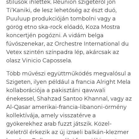
stílusok ihlettek. Réunion szigetéről jön
Ti’Kaniki, de lesz lehetőség az észt duó,
Puuluup produkcióján tombolni vagy a
görög etno ska-rock előadó, Koza Mostra
koncertjén pogózni. A vidám belga
fúvószenekar, az Orchestre International du
Vetex szintén színpadra lép, akárcsak az
olasz Vinicio Capossela.
Több művészi együttműködés megvalósul a
Szigeten, ilyen például a francia Alright Mela
kollaborációja a pakisztáni qawwali
énekessel, Shahzad Santoo Khannal, vagy az
Al-Qasar amerikai-francia-libanoni-örmény
kollektívája, amely visszatérve a
gyökerekhez arab fuzzt játszik. Közel-
Keletről érkezik az új izraeli balkán-klezmer