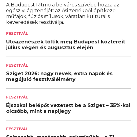
A Budapest Ritmo a belváros szívébe hozza az
egész világ zenéjét: az ősi zenékből építkező
műfajok, fúziós stílusok, váratlan kulturális
keveredések fesztiválja.
FESZTIVÁL
Utcazenészek töltik meg Budapest köztereit
július végén és augusztus elején
FESZTIVÁL
Sziget 2026: nagy nevek, extra napok és
megújuló fesztiválélmény
FESZTIVÁL
Éjszakai belépőt vezetett be a Sziget – 35%-kal
olcsóbb, mint a napijegy
FESZTIVÁL