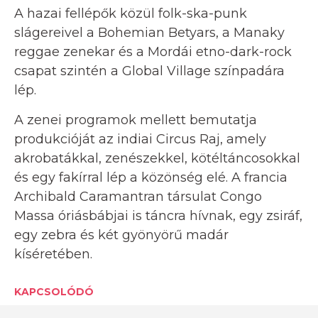
A hazai fellépők közül folk-ska-punk
slágereivel a Bohemian Betyars, a Manaky
reggae zenekar és a Mordái etno-dark-rock
csapat szintén a Global Village színpadára
lép.
A zenei programok mellett bemutatja
produkcióját az indiai Circus Raj, amely
akrobatákkal, zenészekkel, kötéltáncosokkal
és egy fakírral lép a közönség elé. A francia
Archibald Caramantran társulat Congo
Massa óriásbábjai is táncra hívnak, egy zsiráf,
egy zebra és két gyönyörű madár
kíséretében.
KAPCSOLÓDÓ