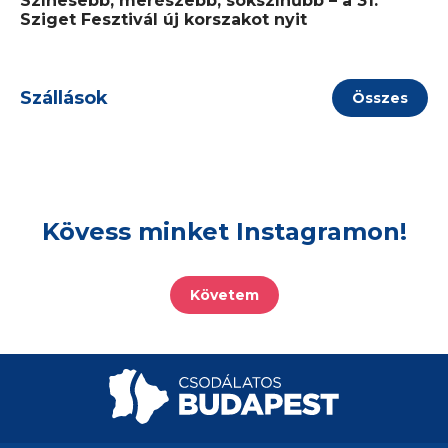
Színesebb, merészebb, sokszínűbb – a 31.
Sziget Fesztivál új korszakot nyit
Szállások
Összes
Kövess minket Instagramon!
Követem