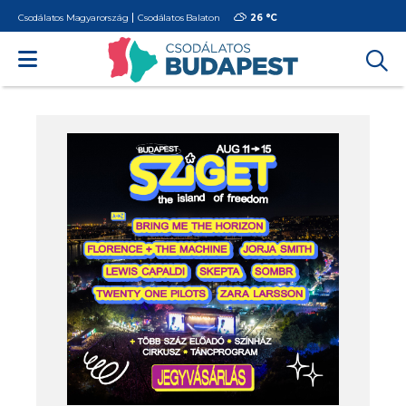
Csodálatos Magyarország
Csodálatos Balaton
26 °
C