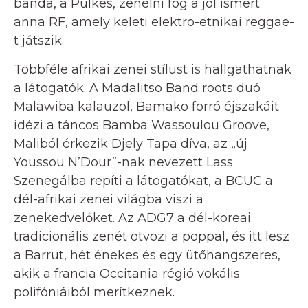
banda, a Pulkes, zenélni fog a jól ismert
anna RF, amely keleti elektro-etnikai reggae-
t játszik.
Többféle afrikai zenei stílust is hallgathatnak
a látogatók. A Madalitso Band roots duó
Malawiba kalauzol, Bamako forró éjszakáit
idézi a táncos Bamba Wassoulou Groove,
Maliból érkezik Djely Tapa díva, az „új
Youssou N’Dour”-nak nevezett Lass
Szenegálba repíti a látogatókat, a BCUC a
dél-afrikai zenei világba viszi a
zenekedvelőket. Az ADG7 a dél-koreai
tradicionális zenét ötvözi a poppal, és itt lesz
a Barrut, hét énekes és egy ütőhangszeres,
akik a francia Occitania régió vokális
polifóniáiból merítkeznek.