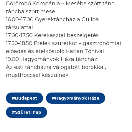
Görömbő Kompánia – Mesébe szőtt tánc,
táncba szőtt mese
16.00-17.00 Gyerektáncház a Guliba
társulattal
17.00-17.50 Kerekasztal beszélgetés
17.50-18.50 Ételek szüretkor – gasztronómiai
előadás és ételkóstoló Katlan Tónival
19.00 Hagyományok Háza táncház
Az esti táncházra válogatott borokkal,
mustfröccsel készülnek.
#
Budapest
#
Hagyományok Háza
#
Szüreti nap