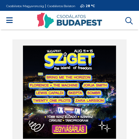
Csodálatos Magyarország
Csodálatos Balaton
28 °
C