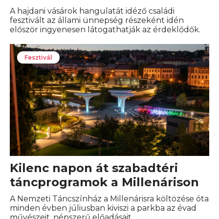
A hajdani vásárok hangulatát idéző családi
fesztivált az állami ünnepség részeként idén
először ingyenesen látogathatják az érdeklődők.
Fesztivál
Kilenc napon át szabadtéri
táncprogramok a Millenárison
A Nemzeti Táncszínház a Millenárisra költözése óta
minden évben júliusban kiviszi a parkba az évad
művészeit, népszerű előadásait.