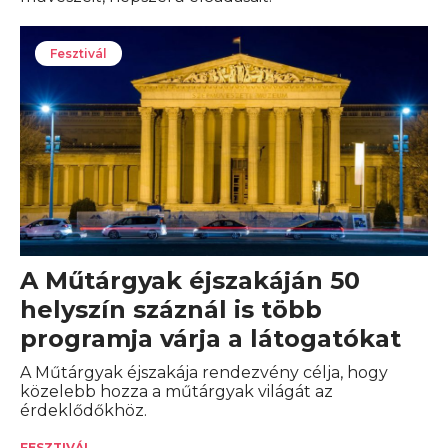
Fesztivál
A Műtárgyak éjszakáján 50
helyszín száznál is több
programja várja a látogatókat
A Műtárgyak éjszakája rendezvény célja, hogy
közelebb hozza a műtárgyak világát az
érdeklődőkhöz.
FESZTIVÁL