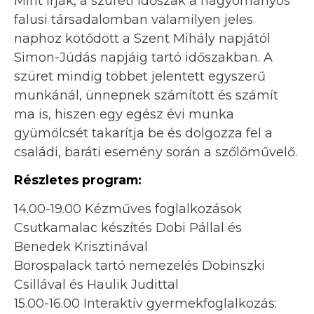
Mint írják, a szüreti időszak a hagyományos
falusi társadalomban valamilyen jeles
naphoz kötődött a Szent Mihály napjától
Simon-Júdás napjáig tartó időszakban. A
szüret mindig többet jelentett egyszerű
munkánál, ünnepnek számított és számít
ma is, hiszen egy egész évi munka
gyümölcsét takarítja be és dolgozza fel a
családi, baráti esemény során a szőlőművelő.
Részletes program:
14.00-19.00 Kézműves foglalkozások
Csutkamalac készítés Dobi Pállal és
Benedek Krisztinával
Borospalack tartó nemezelés Dobinszki
Csillával és Haulik Judittal
15.00-16.00 Interaktív gyermekfoglalkozás: