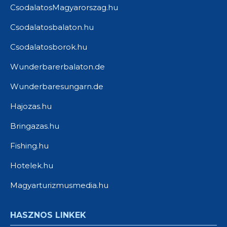
CsodalatosMagyarorszag.hu
Csodalatosbalaton.hu
Csodalatosborok.hu
Wunderbarerbalaton.de
Wunderbaresungarn.de
Hajozas.hu
Bringazas.hu
Fishing.hu
Hotelek.hu
Magyarturizmusmedia.hu
HASZNOS LINKEK