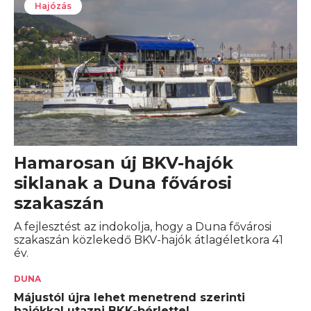
Hajózás
Hamarosan új BKV-hajók
siklanak a Duna fővárosi
szakaszán
A fejlesztést az indokolja, hogy a Duna fővárosi
szakaszán közlekedő BKV-hajók átlagéletkora 41
év.
DUNA
Májustól újra lehet menetrend szerinti
hajókkal utazni BKK-bérlettel