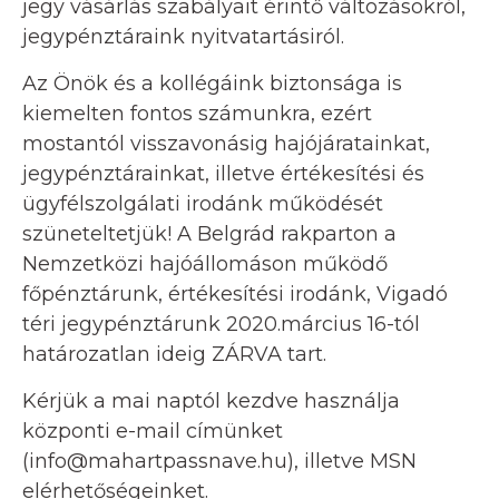
jegy vásárlás szabályait érintő változásokról,
jegypénztáraink nyitvatartásiról.
Az Önök és a kollégáink biztonsága is
kiemelten fontos számunkra, ezért
mostantól visszavonásig hajójáratainkat,
jegypénztárainkat, illetve értékesítési és
ügyfélszolgálati irodánk működését
szüneteltetjük! A Belgrád rakparton a
Nemzetközi hajóállomáson működő
főpénztárunk, értékesítési irodánk, Vigadó
téri jegypénztárunk 2020.március 16-tól
határozatlan ideig ZÁRVA tart.
Kérjük a mai naptól kezdve használja
központi e-mail címünket
(info@mahartpassnave.hu), illetve MSN
elérhetőségeinket.