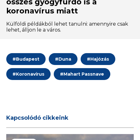
összes gyógyfürdő is a
koronavírus miatt
Külföldi példákból lehet tanulni: amennyire csak
lehet, álljon le a város.
#
Budapest
#
Duna
#
Hajózás
#
Koronavírus
#
Mahart Passnave
Kapcsolódó cikkeink