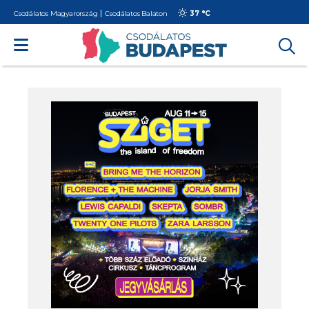
Csodálatos Magyarország
Csodálatos Balaton
37 °
C