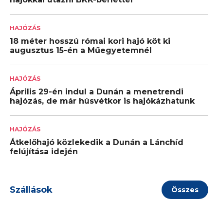
HAJÓZÁS
18 méter hosszú római kori hajó köt ki
augusztus 15-én a Műegyetemnél
HAJÓZÁS
Április 29-én indul a Dunán a menetrendi
hajózás, de már húsvétkor is hajókázhatunk
HAJÓZÁS
Átkelőhajó közlekedik a Dunán a Lánchíd
felújítása idején
Szállások
Összes