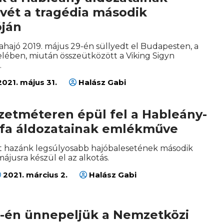
ét a tragédia második
óján
ahajó 2019. május 29-én süllyedt el Budapesten, a
elében, miután összeütközött a Viking Sigyn
.
021. május 31.
Halász Gabi
zetméteren épül fel a Hableány-
ófa áldozatainak emlékműve
nt hazánk legsúlyosabb hajóbalesetének második
májusra készül el az alkotás.
2021. március 2.
Halász Gabi
9-én ünnepeljük a Nemzetközi