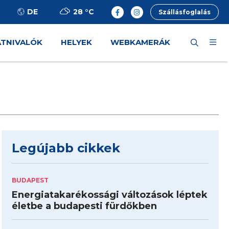
28 °
C
DE
Szállásfoglalás
ÁTNIVALÓK
HELYEK
WEBKAMERÁK
Legújabb cikkek
BUDAPEST
Energiatakarékossági változások léptek
életbe a budapesti fürdőkben