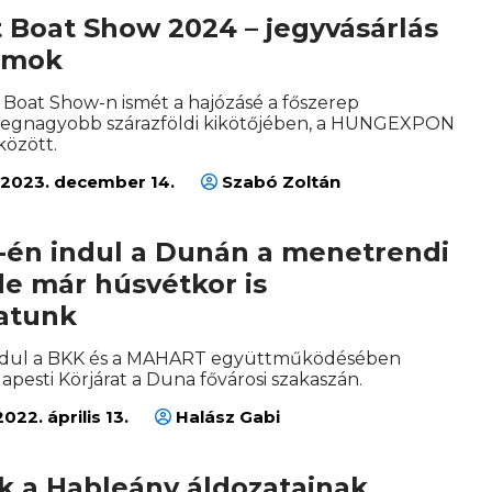
 Boat Show 2024 – jegyvásárlás
amok
 Boat Show-n ismét a hajózásé a főszerep
legnagyobb szárazföldi kikötőjében, a HUNGEXPON
között.
2023. december 14.
Szabó Zoltán
9-én indul a Dunán a menetrendi
de már húsvétkor is
atunk
a indul a BKK és a MAHART együttműködésében
pesti Körjárat a Duna fővárosi szakaszán.
022. április 13.
Halász Gabi
k a Hableány áldozatainak