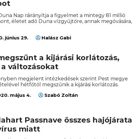
pot
na Nap ráirányítja a figyelmet a mintegy 81 millió
nt, életet adó Duna vízgyűjtőre, annak megóvására,
. június 29.
Halász Gabi
egszűnt a kijárási korlátozás,
a változásokat
önyben megjelent intézkedések szerint Pest megye
vételével hétfőtől megszűnik a kijárási korlátozás.
20. május 4.
Szabó Zoltán
Mahart Passnave összes hajójárata
írus miatt