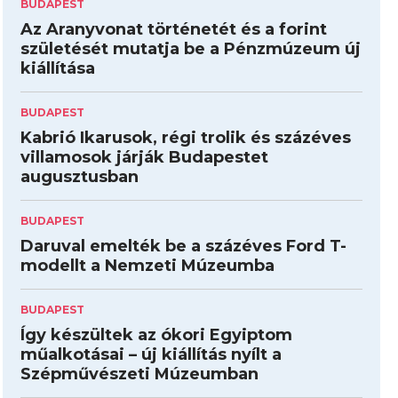
BUDAPEST
Az Aranyvonat történetét és a forint
születését mutatja be a Pénzmúzeum új
kiállítása
BUDAPEST
Kabrió Ikarusok, régi trolik és százéves
villamosok járják Budapestet
augusztusban
BUDAPEST
Daruval emelték be a százéves Ford T-
modellt a Nemzeti Múzeumba
BUDAPEST
Így készültek az ókori Egyiptom
műalkotásai – új kiállítás nyílt a
Szépművészeti Múzeumban