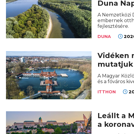
Duna Na
A Nemzetközi Du
embernek ottho
fejlesztésére.
2020
DUNA
Vidéken m
mutatjuk 
A Magyar Közl
és a főváros ki
20
ITTHON
Leállt a 
a koronav