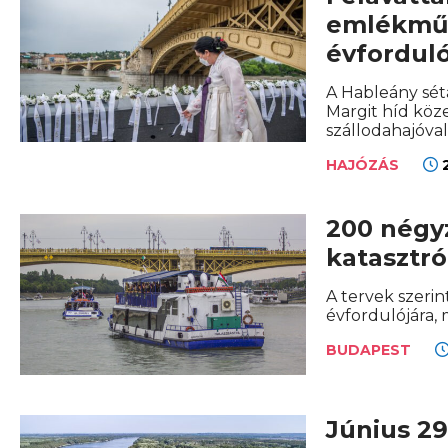
emlékműv
évfordul
A Hableány sét
Margit híd köz
szállodahajóval
2
HAJÓZÁS
200 négy
katasztr
A tervek szeri
évfordulójára, 
BUDAPEST
Június 2