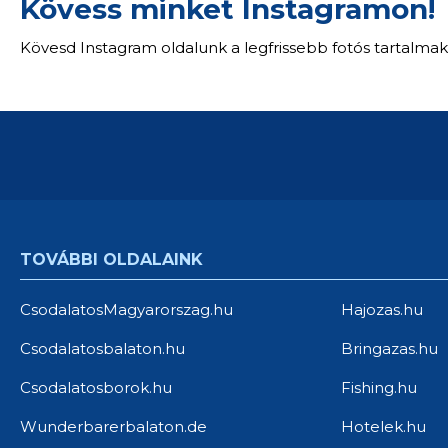
Kövess minket Instagramon!
Kövesd Instagram oldalunk a legfrissebb fotós tartalmak
TOVÁBBI OLDALAINK
CsodalatosMagyarorszag.hu
Hajozas.hu
Csodalatosbalaton.hu
Bringazas.hu
Csodalatosborok.hu
Fishing.hu
Wunderbarerbalaton.de
Hotelek.hu