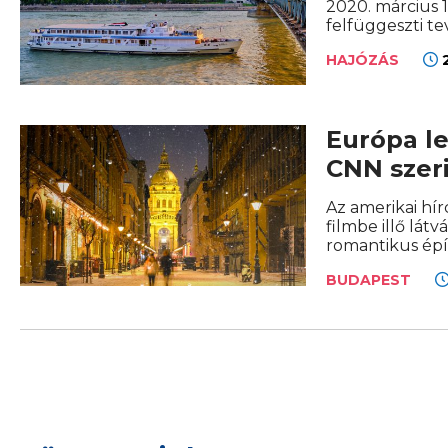
2020. március 1
felfüggeszti t
2
HAJÓZÁS
Európa le
CNN szer
Az amerikai hír
filmbe illő lát
romantikus épít
BUDAPEST