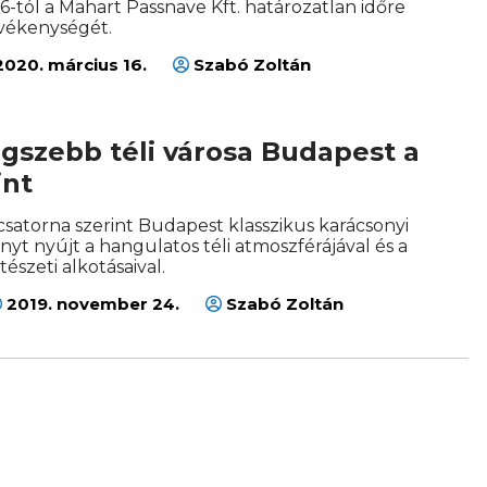
6-tól a Mahart Passnave Kft. határozatlan időre
evékenységét.
020. március 16.
Szabó Zoltán
gszebb téli városa Budapest a
int
csatorna szerint Budapest klasszikus karácsonyi
ványt nyújt a hangulatos téli atmoszférájával és a
észeti alkotásaival.
2019. november 24.
Szabó Zoltán