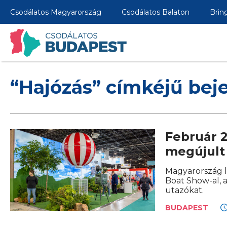
Csodálatos Magyarország
Csodálatos Balaton
Brin
“Hajózás” címkéjű bej
Február 2
megújult 
Magyarország l
Boat Show-al, a
utazókat.
BUDAPEST