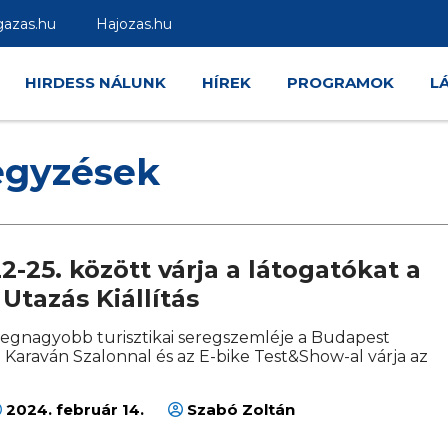
gazas.hu
Hajozas.hu
HIRDESS NÁLUNK
HÍREK
PROGRAMOK
L
egyzések
2-25. között várja a látogatókat a
Utazás Kiállítás
egnagyobb turisztikai seregszemléje a Budapest
 Karaván Szalonnal és az E-bike Test&Show-al várja az
2024. február 14.
Szabó Zoltán