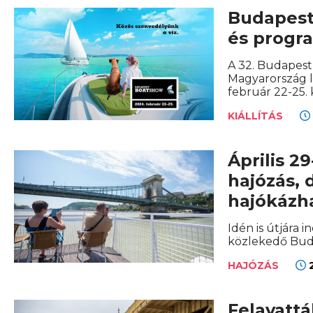
Budapest
és progr
A 32. Budapest
Magyarország 
február 22-25. 
KIÁLLÍTÁS
Április 2
hajózás, 
hajókázh
Idén is útjár
közlekedő Buda
2
HAJÓZÁS
Felavattá