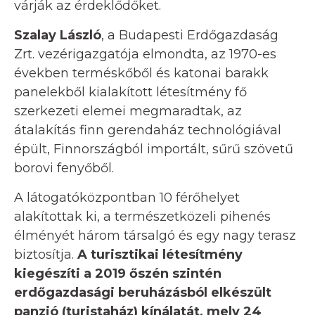
várják az érdeklődőket.
Szalay László
, a Budapesti Erdőgazdaság
Zrt. vezérigazgatója elmondta, az 1970-es
években terméskőből és katonai barakk
panelekből kialakított létesítmény fő
szerkezeti elemei megmaradtak, az
átalakítás finn gerendaház technológiával
épült, Finnországból importált, sűrű szövetű
borovi fenyőből.
A látogatóközpontban 10 férőhelyet
alakítottak ki, a természetközeli pihenés
élményét három társalgó és egy nagy terasz
biztosítja.
A turisztikai létesítmény
kiegészíti a 2019 őszén szintén
erdőgazdasági beruházásból elkészült
panzió (turistaház) kínálatát, mely 24