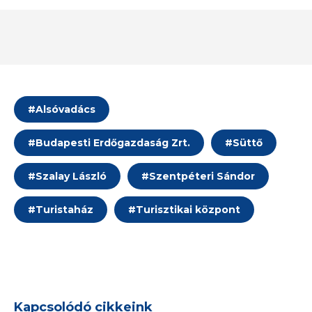
#
Alsóvadács
#
Budapesti Erdőgazdaság Zrt.
#
Süttő
#
Szalay László
#
Szentpéteri Sándor
#
Turistaház
#
Turisztikai központ
Kapcsolódó cikkeink