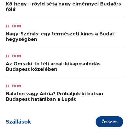
Kő-hegy – rövid séta nagy élménnyel Budaörs
fölé
ITTHON
Nagy-Szénás: egy természeti kincs a Budai-
hegységben
ITTHON
Az Omszki-tó téli arcai: kikapcsolódás
Budapest közelében
ITTHON
Balaton vagy Adria? Próbáljuk ki bátran
Budapest határában a Lupát
Szállások
Összes