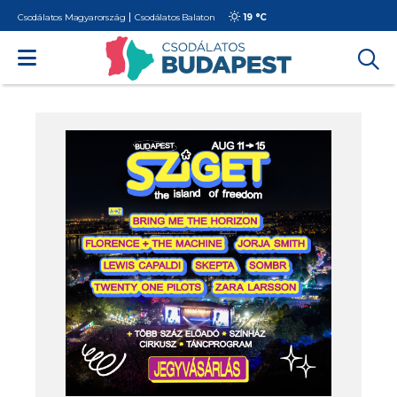
Csodálatos Magyarország
Csodálatos Balaton
19 °
C