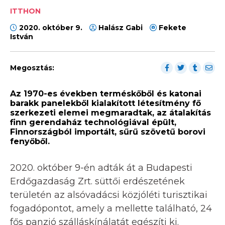
ITTHON
2020. október 9.
Halász Gabi
Fekete
István
Megosztás:
Az 1970-es években terméskőből és katonai
barakk panelekből kialakított létesítmény fő
szerkezeti elemei megmaradtak, az átalakítás
finn gerendaház technológiával épült,
Finnországból importált, sűrű szövetű borovi
fenyőből.
2020. október 9-én adták át a Budapesti
Erdőgazdaság Zrt. süttői erdészetének
területén az alsóvadácsi közjóléti turisztikai
fogadópontot, amely a mellette található, 24
fős panzió szálláskínálatát egészíti ki.