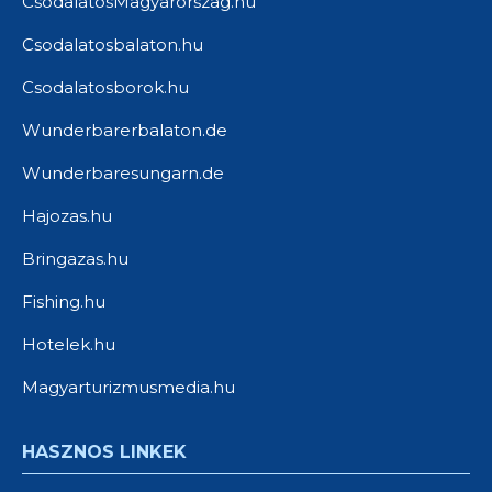
CsodalatosMagyarorszag.hu
Csodalatosbalaton.hu
Csodalatosborok.hu
Wunderbarerbalaton.de
Wunderbaresungarn.de
Hajozas.hu
Bringazas.hu
Fishing.hu
Hotelek.hu
Magyarturizmusmedia.hu
HASZNOS LINKEK