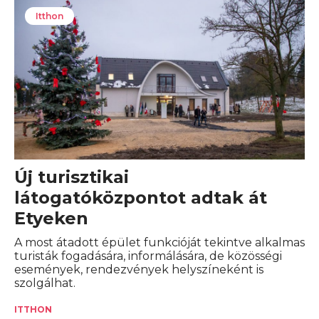
Itthon
Új turisztikai
látogatóközpontot adtak át
Etyeken
A most átadott épület funkcióját tekintve alkalmas
turisták fogadására, informálására, de közösségi
események, rendezvények helyszíneként is
szolgálhat.
ITTHON