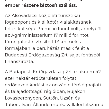
ember részére biztosít szállást.
Az Alsóvadácsi közjóléti turisztikai
fogadópont és kiállítótér kialakításának
teljes költsége 34 millió forint volt, amelyből
az Agrárminisztérium 17 millió forintot
támogatást biztosított tőkeemelés
formájában, a beruházás másik felét a
Budapesti Erdőgazdaság Zrt. saját forrásból
finanszírozta.
A Budapesti Erdőgazdaság Zrt. csaknem 42
ezer hektár erdőterületen folytat
erdőgazdálkodást az ország eltérő éghajlati
és talajadottságú régióiban, Bujákon,
Lovasberényben, Süttőn, Uzsán és
Táborfalván. Állandó munkavállalói létszáma