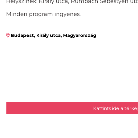
Helyszínek: Király utca, Rumbach Sebestyén utc
Minden program ingyenes.
Budapest, Király utca, Magyarország
Kattints ide a tér