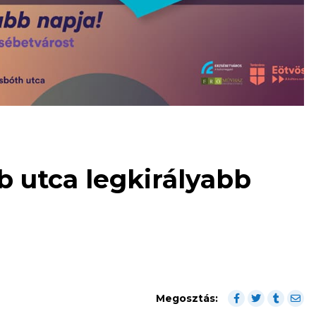
bb utca legkirályabb
Megosztás: