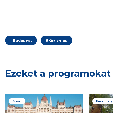
#
Budapest
#
Király-nap
Ezeket a programokat 
Sport
Fesztivál 