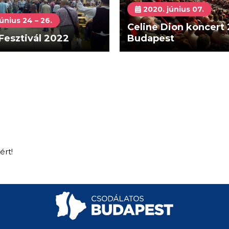
2020. június 07.
únius 24 – 26.
Celine Dion koncert
Fesztivál 2022
Budapest
ért!