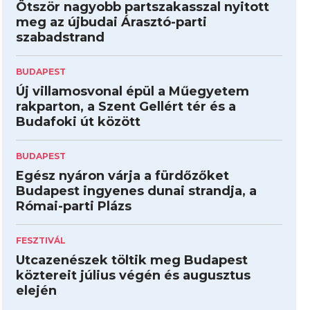
Ötször nagyobb partszakasszal nyitott
meg az újbudai Árasztó-parti
szabadstrand
BUDAPEST
Új villamosvonal épül a Műegyetem
rakparton, a Szent Gellért tér és a
Budafoki út között
BUDAPEST
Egész nyáron várja a fürdőzőket
Budapest ingyenes dunai strandja, a
Római-parti Plázs
FESZTIVÁL
Utcazenészek töltik meg Budapest
köztereit július végén és augusztus
elején