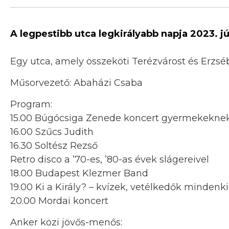
A legpestibb utca legkirályabb napja 2023. jú
Egy utca, amely összeköti Terézvárost és Erzsé
Műsorvezető: Abaházi Csaba
Program:
15.00 Búgócsiga Zenede koncert gyermekekne
16.00 Szűcs Judith
16.30 Soltész Rezső
Retro disco a ’70-es, ’80-as évek slágereivel
18.00 Budapest Klezmer Band
19.00 Ki a Király? – kvízek, vetélkedők mindenk
20.00 Mordai koncert
Anker közi jövős-menős: