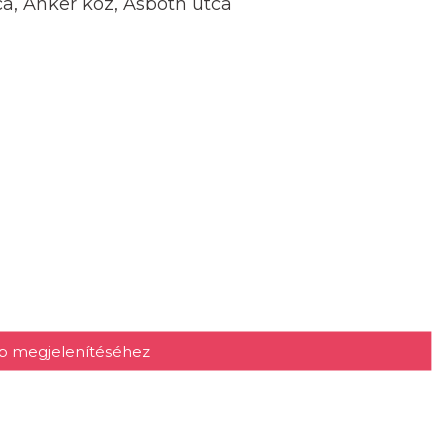
a, Anker köz, Asbóth utca
kép megjelenítéséhez