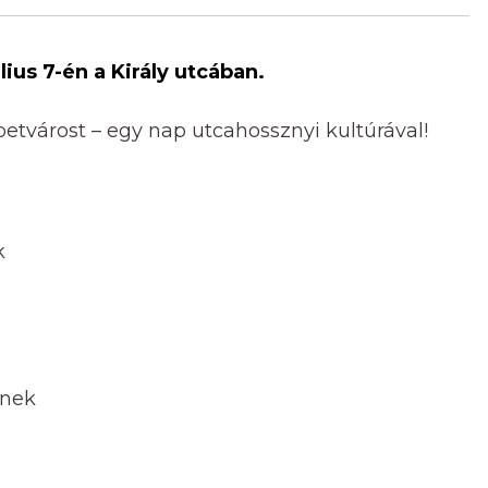
lius 7-én a Király utcában.
betvárost – egy nap utcahossznyi kultúrával!
k
inek