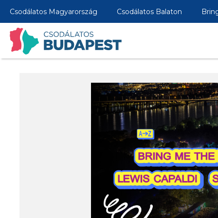
Csodálatos Magyarország
Csodálatos Balaton
Brin