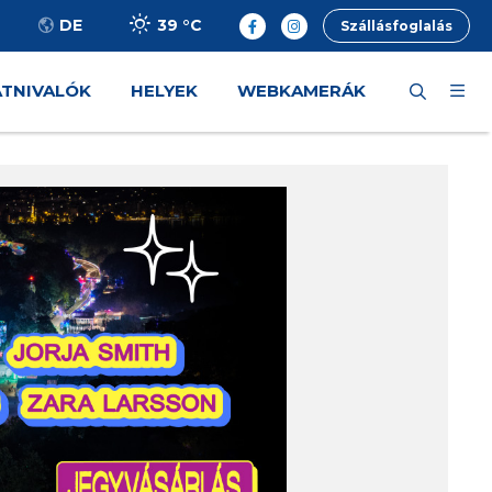
39 °
C
DE
Szállásfoglalás
ÁTNIVALÓK
HELYEK
WEBKAMERÁK