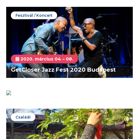
Fesztivál / Koncert
2020. március 04 – 08.
GetCloser Jazz Fest 2020 Budapest
2018. december 01 – 2019. január 01.
Budapesti Karácsonyi Vásár 2018
Gasztró
Családi