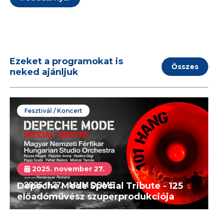
Ezeket a programokat is
Összes
neked ajánljuk
Fesztivál / Koncert
2025. november 27.
Depeche Mode Special Tribute - 125
előadóművész szuperprodukciója