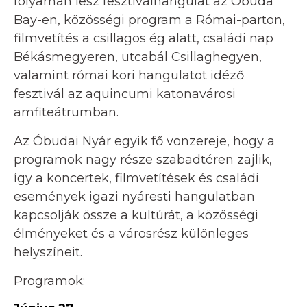
folyamán lesz fesztiválhangulat az Óbuda
Bay-en, közösségi program a Római-parton,
filmvetítés a csillagos ég alatt, családi nap
Békásmegyeren, utcabál Csillaghegyen,
valamint római kori hangulatot idéző
fesztivál az aquincumi katonavárosi
amfiteátrumban.
Az Óbudai Nyár egyik fő vonzereje, hogy a
programok nagy része szabadtéren zajlik,
így a koncertek, filmvetítések és családi
események igazi nyáresti hangulatban
kapcsolják össze a kultúrát, a közösségi
élményeket és a városrész különleges
helyszíneit.
Programok: