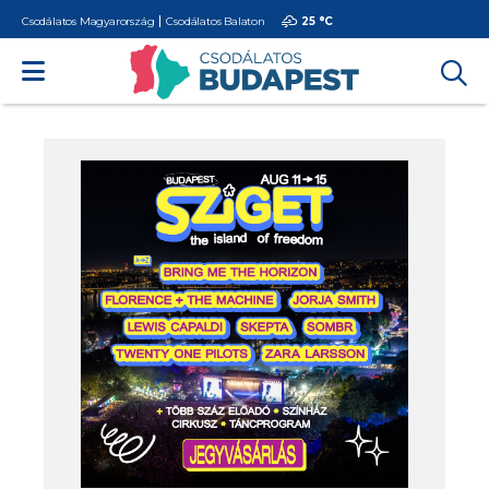
Csodálatos Magyarország
Csodálatos Balaton
25 °
C