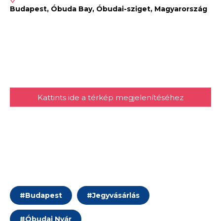
Budapest, Óbuda Bay, Óbudai-sziget, Magyarország
Kattints ide a térkép megjelenítéséhez
#
Budapest
#
Jegyvásárlás
#
Óbudai Nyár