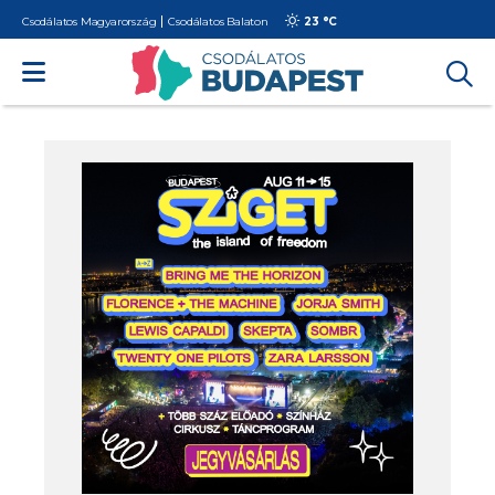
Csodálatos Magyarország
Csodálatos Balaton
23 °
C