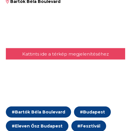
Bartók Béla Boulevard
Kattints ide a térkép megjelenítéséhez
#
Bartók Béla Boulevard
#
Budapest
#
Eleven Ősz Budapest
#
Fesztivál