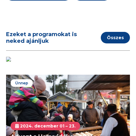
Ezeket a programokat is
Összes
neked ajánljuk
2019. november 07 – 10.
Őszi orchidea és bromélia kiállítás 2019
Budapest
Kiállítás
Ünnep
2024. december 01 – 23.