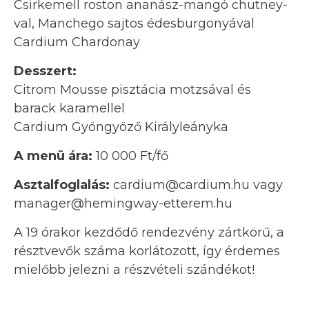
Csirkemell roston ananász-mangó chutney-
val, Manchego sajtos édesburgonyával
Cardium Chardonay
Desszert:
Citrom Mousse pisztácia motzsával és
barack karamellel
Cardium Gyöngyöző Királyleányka
A menü ára:
10 000 Ft/fő
Asztalfoglalás:
cardium@cardium.hu vagy
manager@hemingway-etterem.hu
A 19 órakor kezdődő rendezvény zártkörű, a
résztvevők száma korlátozott, így érdemes
mielőbb jelezni a részvételi szándékot!