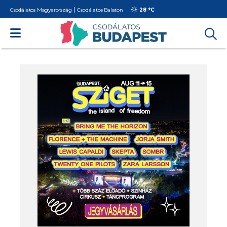
Csodálatos Magyarország
Csodálatos Balaton
28 °
C