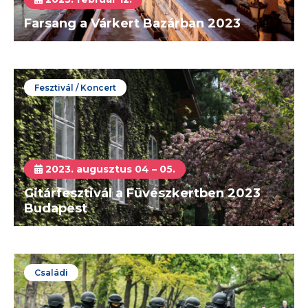
Farsang a Várkert Bazárban 2023
Fesztivál / Koncert
2023. augusztus 04 – 05.
Gitárfesztivál a Füvészkertben 2023
Budapest
Családi