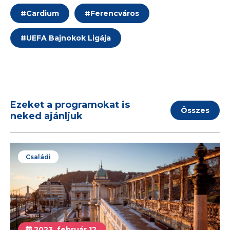
#
Cardium
#
Ferencváros
#
UEFA Bajnokok Ligája
Ezeket a programokat is
Összes
neked ajánljuk
Családi
2023. február 12.