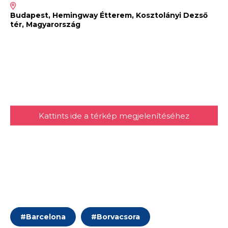
Budapest, Hemingway Étterem, Kosztolányi Dezső
tér, Magyarország
Kattints ide a térkép megjelenítéséhez
#
Barcelona
#
Borvacsora