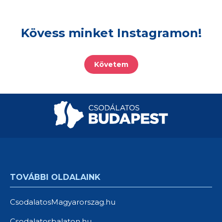
Kövess minket Instagramon!
Követem
TOVÁBBI OLDALAINK
CsodalatosMagyarorszag.hu
Csodalatosbalaton.hu