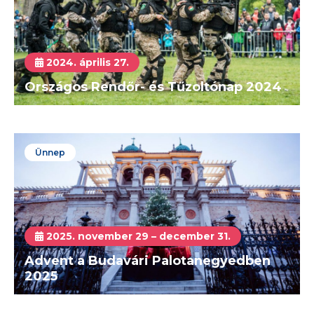
2024. április 27.
Országos Rendőr- és Tűzoltónap 2024
Ünnep
2025. november 29 – december 31.
Advent a Budavári Palotanegyedben
2025