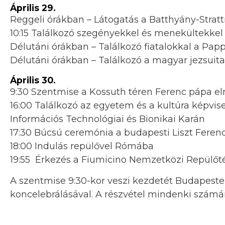
Április 29.
Reggeli órákban – Látogatás a Batthyány-Stra
10:15 Találkozó szegényekkel és menekültekkel
Délutáni órákban – Találkozó fiatalokkal a Pap
Délutáni órákban – Találkozó a magyar jezsuita
Április 30.
9:30 Szentmise a Kossuth téren Ferenc pápa el
16:00 Találkozó az egyetem és a kultúra képv
Információs Technológiai és Bionikai Karán
17:30 Búcsú ceremónia a budapesti Liszt Fere
18:00 Indulás repülővel Rómába
19:55 Érkezés a Fiumicino Nemzetközi Repülőt
A szentmise 9:30-kor veszi kezdetét Budapeste
koncelebrálásával. A részvétel mindenki számá