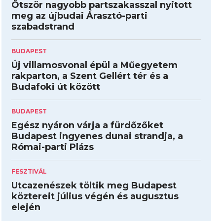
Ötször nagyobb partszakasszal nyitott
meg az újbudai Árasztó-parti
szabadstrand
BUDAPEST
Új villamosvonal épül a Műegyetem
rakparton, a Szent Gellért tér és a
Budafoki út között
BUDAPEST
Egész nyáron várja a fürdőzőket
Budapest ingyenes dunai strandja, a
Római-parti Plázs
FESZTIVÁL
Utcazenészek töltik meg Budapest
köztereit július végén és augusztus
elején