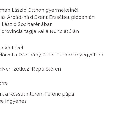
ttman László Otthon gyermekeinél
 az Árpád-házi Szent Erzsébet plébánián
p László Sportarénában
 provincia tagjaival a Nunciatúrán
nökletével
iselőivel a Pázmány Péter Tudományegyetem
nc Nemzetközi Repülőtéren
érre
n, a Kossuth téren, Ferenc pápa
ra ingyenes.