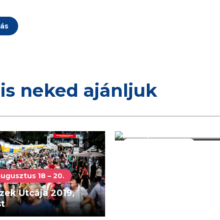
ás
is neked ajánljuk
2019. augusztus 07 – 1
Sziget Fesztivál 2019
Budapest
Fesztivál / Koncert
ugusztus 18 – 20.
zek Utcája 2019,
t