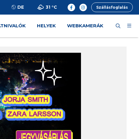
31 °
C
DE
Szállásfoglalás
ÁTNIVALÓK
HELYEK
WEBKAMERÁK