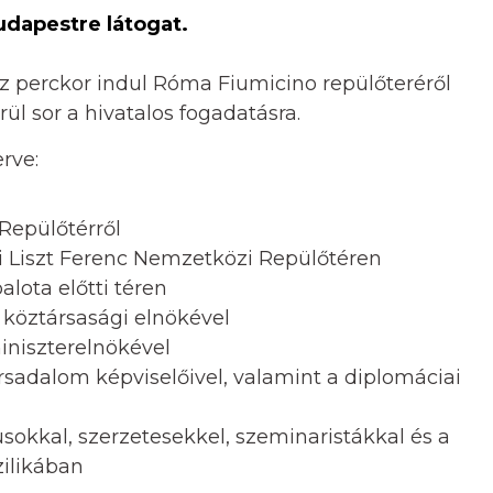
udapestre látogat.
tíz perckor indul Róma Fiumicino repülőteréről
ül sor a hivatalos fogadatásra.
rve:
Repülőtérről
ti Liszt Ferenc Nemzetközi Repülőtéren
alota előtti téren
 köztársasági elnökével
miniszterelnökével
ársadalom képviselőivel, valamint a diplomáciai
sokkal, szerzetesekkel, szeminaristákkal és a
zilikában