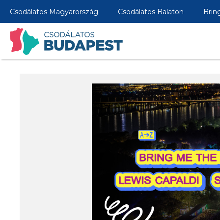
Csodálatos Magyarország
Csodálatos Balaton
Brin