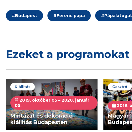
#
Budapest
#
Ferenc pápa
#
Pápalátogat
Ezeket a programokat 
Kiállítás
Gasztró
2019. október 05 – 2020. január
05.
2019. a
Mintázat és dekoráció -
Magyar Í
kiállítás Budapesten
Budapes