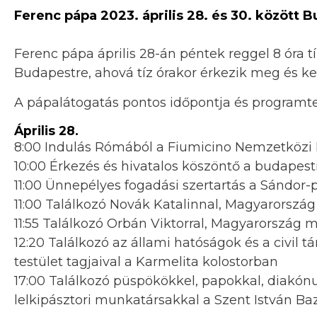
Ferenc pápa 2023. április 28. és 30. között B
Ferenc pápa április 28-án péntek reggel 8 óra 
Budapestre, ahová tíz órakor érkezik meg és ker
A pápalátogatás pontos időpontja és programte
Április 28.
8:00 Indulás Rómából a Fiumicino Nemzetközi 
10:00 Érkezés és hivatalos köszöntő a budapes
11:00 Ünnepélyes fogadási szertartás a Sándor-p
11:00 Találkozó Novák Katalinnal, Magyarország
11:55 Találkozó Orbán Viktorral, Magyarország 
12:20 Találkozó az állami hatóságok és a civil t
testület tagjaival a Karmelita kolostorban
17:00 Találkozó püspökökkel, papokkal, diakónu
lelkipásztori munkatársakkal a Szent István Ba