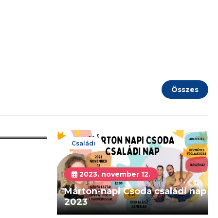
Összes
3.
,
Családi
2023. november 12.
Márton-napi Csoda családi nap
2023