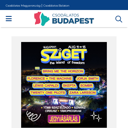
Csodálatos Magyarország
Csodálatos Balaton