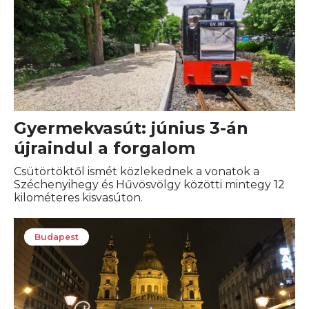
Gyermekvasút: június 3-án
újraindul a forgalom
Csütörtöktől ismét közlekednek a vonatok a
Széchenyihegy és Hűvösvölgy közötti mintegy 12
kilométeres kisvasúton.
Budapest