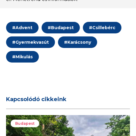
#
Advent
#
Budapest
#
Csillebérc
#
Gyermekvasút
#
Karácsony
#
Mikulás
Kapcsolódó cikkeink
Budapest