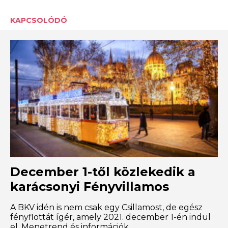
KAPCSOLÓDÓ
December 1-től közlekedik a
karácsonyi Fényvillamos
A BKV idén is nem csak egy Csillamost, de egész
fényflottát ígér, amely 2021. december 1-én indul
el. Menetrend és információk.