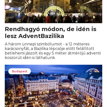
Rendhagyó módon, de idén is
lesz AdventBazilika
A három ünnepi szimbólumot - a 12 méteres
karácsonyfát, a Bazilika lépcsője előtt felállított
betlehemi jászolt és egy 5 méter átmérőjű adventi
koszorút idén is láthatunk.
Budapest