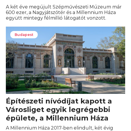
A két éve megújult Szépművészeti Múzeum már
600 ezer, a Nagyjátszótér és a Millennium Háza
együtt mintegy félmillió látogatót vonzott.
Budapest
Építészeti nívódíjat kapott a
Városliget egyik legrégebbi
épülete, a Millennium Háza
A Millennium Háza 2017-ben elindult, két évig