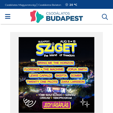
Csodálatos Magyarország
Csodálatos Balaton
20 °
C