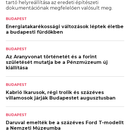
tartó helyreállítása az eredeti építészeti
dokumentációnak megfelelően valósult meg.
BUDAPEST
Energiatakarékossági változások léptek életbe
a budapesti fürdőkben
BUDAPEST
Az Aranyvonat történetét és a forint
születését mutatja be a Pénzmúzeum új
kiállítása
BUDAPEST
Kabrió Ikarusok, régi trolik és százéves
villamosok járják Budapestet augusztusban
BUDAPEST
Daruval emelték be a százéves Ford T-modellt
a Nemzeti Múzeumba