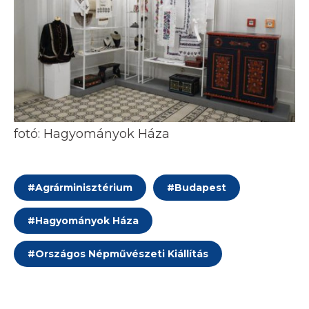
fotó: Hagyományok Háza
#
Agrárminisztérium
#
Budapest
#
Hagyományok Háza
#
Országos Népművészeti Kiállítás