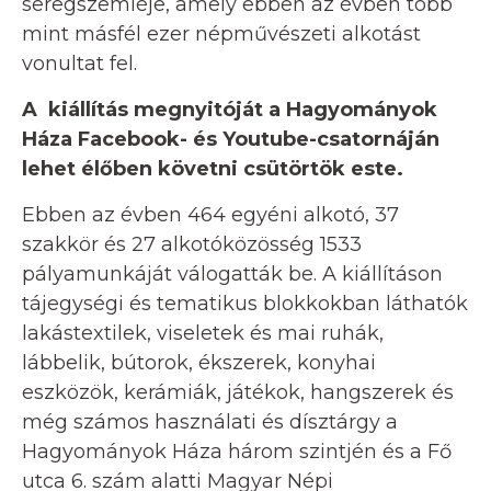
seregszemléje, amely ebben az évben több
mint másfél ezer népművészeti alkotást
vonultat fel.
A kiállítás megnyitóját a Hagyományok
Háza Facebook- és Youtube-csatornáján
lehet élőben követni csütörtök este.
Ebben az évben 464 egyéni alkotó, 37
szakkör és 27 alkotóközösség 1533
pályamunkáját válogatták be. A kiállításon
tájegységi és tematikus blokkokban láthatók
lakástextilek, viseletek és mai ruhák,
lábbelik, bútorok, ékszerek, konyhai
eszközök, kerámiák, játékok, hangszerek és
még számos használati és dísztárgy a
Hagyományok Háza három szintjén és a Fő
utca 6. szám alatti Magyar Népi