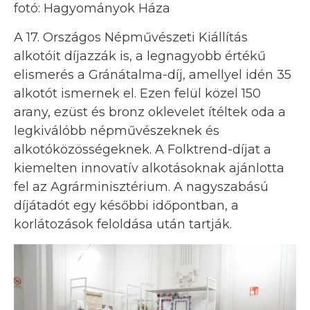
fotó: Hagyományok Háza
A 17. Országos Népművészeti Kiállítás
alkotóit díjazzák is, a legnagyobb értékű
elismerés a Gránátalma-díj, amellyel idén 35
alkotót ismernek el. Ezen felül közel 150
arany, ezüst és bronz oklevelet ítéltek oda a
legkiválóbb népművészeknek és
alkotóközösségeknek. A Folktrend-díjat a
kiemelten innovatív alkotásoknak ajánlotta
fel az Agrárminisztérium. A nagyszabású
díjátadót egy későbbi időpontban, a
korlátozások feloldása után tartják.