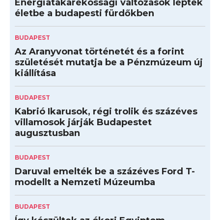
Energiatakarékossági változások léptek
életbe a budapesti fürdőkben
BUDAPEST
Az Aranyvonat történetét és a forint
születését mutatja be a Pénzmúzeum új
kiállítása
BUDAPEST
Kabrió Ikarusok, régi trolik és százéves
villamosok járják Budapestet
augusztusban
BUDAPEST
Daruval emelték be a százéves Ford T-
modellt a Nemzeti Múzeumba
BUDAPEST