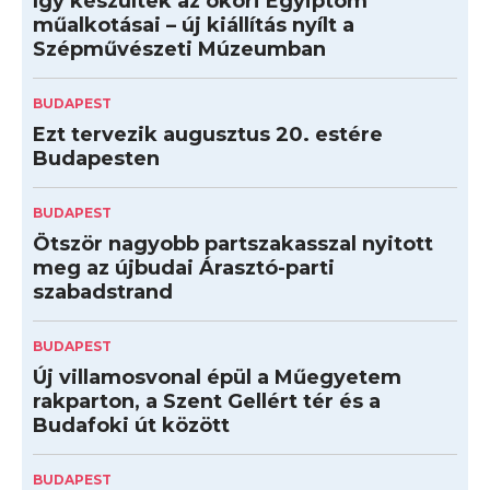
Így készültek az ókori Egyiptom
műalkotásai – új kiállítás nyílt a
Szépművészeti Múzeumban
BUDAPEST
Ezt tervezik augusztus 20. estére
Budapesten
BUDAPEST
Ötször nagyobb partszakasszal nyitott
meg az újbudai Árasztó-parti
szabadstrand
BUDAPEST
Új villamosvonal épül a Műegyetem
rakparton, a Szent Gellért tér és a
Budafoki út között
BUDAPEST