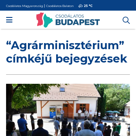
Csodálatos Magyarország
Csodálatos Balaton
25 °
C
“Agrárminisztérium”
címkéjű bejegyzések