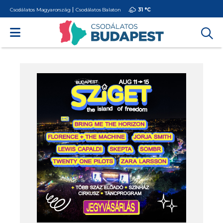
Csodálatos Magyarország
Csodálatos Balaton
31 °
C