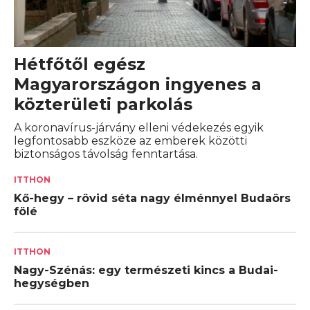
Hétfőtől egész
Magyarországon ingyenes a
közterületi parkolás
A koronavírus-járvány elleni védekezés egyik
legfontosabb eszköze az emberek közötti
biztonságos távolság fenntartása.
ITTHON
Kő-hegy – rövid séta nagy élménnyel Budaörs
fölé
ITTHON
Nagy-Szénás: egy természeti kincs a Budai-
hegységben