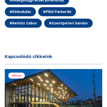
#
Hidegvölgyi erdei pihenőház
#
Kirándulás
#
Pilisi Parkerdő
#
Reinitz Gábor
#
Szentpéteri Sándor
Kapcsolódó cikkeink
Itthon