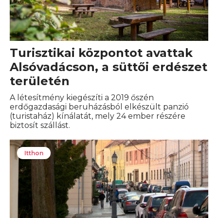
Turisztikai központot avattak
Alsóvadácson, a süttői erdészet
területén
A létesítmény kiegészíti a 2019 őszén
erdőgazdasági beruházásból elkészült panzió
(turistaház) kínálatát, mely 24 ember részére
biztosít szállást.
Itthon