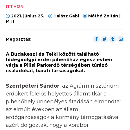
ITTHON
2021. június 23.
Halász Gabi
Máthé Zoltán |
MTI
Megosztás:
A Budakeszi és Telki között található
hidegvölgyi erdei pihenőház egész évben
várja a Pilisi Parkerdő térségében túrázó
családokat, baráti társaságokat.
Szentpéteri Sándor
, az Agrárminisztérium
erdőkért felelős helyettes államtitkár a
pihenőhely ünnepélyes átadásán elmondta:
az elmúlt években az állami
erdőgazdaságok a kormány támogatásával
azért dolgoztak, hogy a korábbi