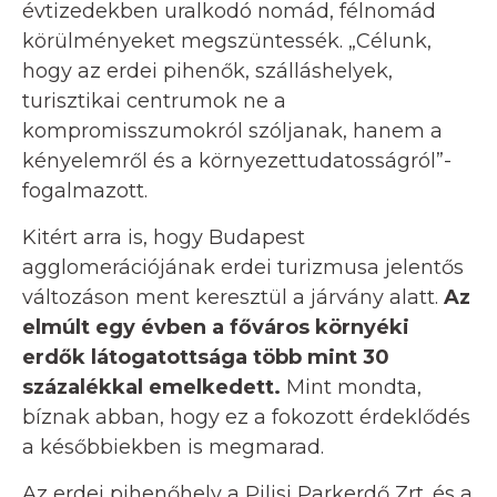
évtizedekben uralkodó nomád, félnomád
körülményeket megszüntessék. „Célunk,
hogy az erdei pihenők, szálláshelyek,
turisztikai centrumok ne a
kompromisszumokról szóljanak, hanem a
kényelemről és a környezettudatosságról”-
fogalmazott.
Kitért arra is, hogy Budapest
agglomerációjának erdei turizmusa jelentős
változáson ment keresztül a járvány alatt.
Az
elmúlt egy évben a főváros környéki
erdők látogatottsága több mint 30
százalékkal emelkedett.
Mint mondta,
bíznak abban, hogy ez a fokozott érdeklődés
a későbbiekben is megmarad.
Az erdei pihenőhely a Pilisi Parkerdő Zrt. és a