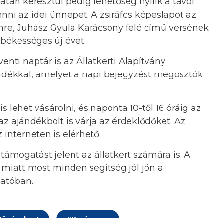
tán keresztül pedig lehetőség nyílik a távol
nni az idei ünnepet. A zsiráfos képeslapot az
re, Juhász Gyula Karácsony felé című versének
békességes új évet.
ti naptár is az Állatkerti Alapítvány
ndékkal, amelyet a napi bejegyzést megosztók
 lehet vásárolni, és naponta 10-től 16 óráig az
az ajándékbolt is várja az érdeklődőket. Az
interneten is elérhető.
ámogatást jelent az állatkert számára is. A
 miatt most minden segítség jól jön a
tatóban.