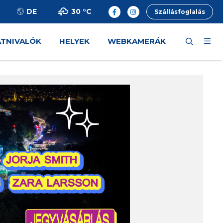
30 °
C
DE
Szállásfoglalás
ÁTNIVALÓK
HELYEK
WEBKAMERÁK