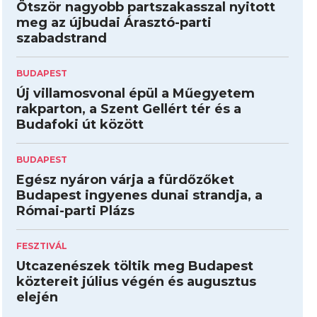
Ötször nagyobb partszakasszal nyitott
meg az újbudai Árasztó-parti
szabadstrand
BUDAPEST
Új villamosvonal épül a Műegyetem
rakparton, a Szent Gellért tér és a
Budafoki út között
BUDAPEST
Egész nyáron várja a fürdőzőket
Budapest ingyenes dunai strandja, a
Római-parti Plázs
FESZTIVÁL
Utcazenészek töltik meg Budapest
köztereit július végén és augusztus
elején