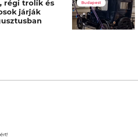
 régi trolik és
Budapest
osok járják
gusztusban
ért!