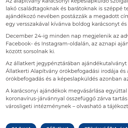
Az alapítvány karácsonyi képeslapküldő szolgála
lakó családtagoknak és barátoknak is széppé te
ajándékozó nevében postázzák a megadott cím
egy versszakával kívánva boldog karácsonyt és 
December 24-ig minden nap megjelenik az adven
Facebook- és Instagram-oldalán, az aznapi ajá
között sorsolnak ki.
Az állatkert jegypénztárában ajándékutalványt is
Állatkerti Alapítvány örökbefogadási irodája és 
örökbefogadás és a képeslapküldés azonban az 
A karácsonyi ajándékok megvásárlása egyúttal t
koronavírus-járvánnyal összefüggő zárva tartás
városligeti intézménynek – olvasható a tájékoz