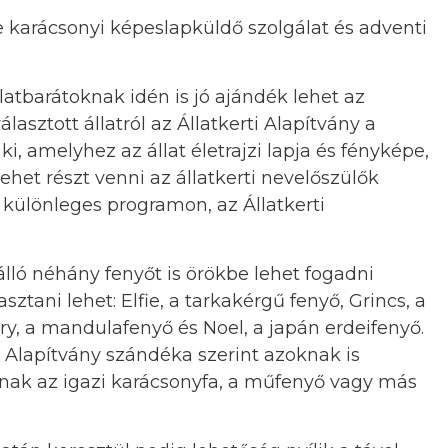
de karácsonyi képeslapküldő szolgálat és adventi
latbarátoknak idén is jó ajándék lehet az
lasztott állatról az Állatkerti Alapítvány a
i, amelyhez az állat életrajzi lapja és fényképe,
 lehet részt venni az állatkerti nevelőszülők
ülönleges programon, az Állatkerti
álló néhány fenyőt is örökbe lehet fogadni
ztani lehet: Elfie, a tarkakérgű fenyő, Grincs, a
ry, a mandulafenyő és Noel, a japán erdeifenyő.
i Alapítvány szándéka szerint azoknak is
lálnak az igazi karácsonyfa, a műfenyő vagy más