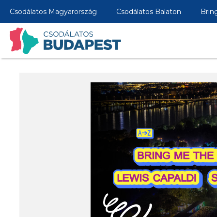
Csodálatos Magyarország
Csodálatos Balaton
Brin