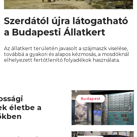
Szerdától újra látogatható
a Budapesti Állatkert
Az állatkert területén javasolt a szájmaszk viselése,
továbbá a gyakori és alapos kézmosás, a mosdóknál
elhelyezett fertőtlenítő folyadékok használata.
ossági
Budapest
ek életbe a
őkben