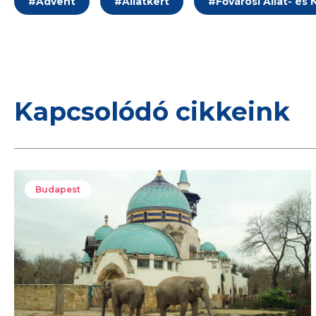
#
Advent
#
Állatkert
#
Fővárosi Állat- és
Kapcsolódó cikkeink
Budapest