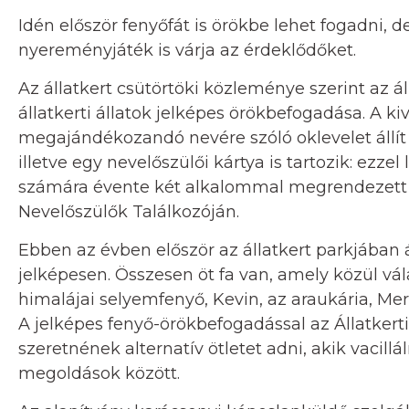
Idén először fenyőfát is örökbe lehet fogadni, 
nyereményjáték is várja az érdeklődőket.
Az állatkert csütörtöki közleménye szerint az ál
állatkerti állatok jelképes örökbefogadása. A kivá
megajándékozandó nevére szóló oklevelet állít k
illetve egy nevelőszülői kártya is tartozik: ezzel
számára évente két alkalommal megrendezett k
Nevelőszülők Találkozóján.
Ebben az évben először az állatkert parkjában 
jelképesen. Összesen öt fa van, amely közül válas
himalájai selyemfenyő, Kevin, az araukária, Mer
A jelképes fenyő-örökbefogadással az Állatkert
szeretnének alternatív ötletet adni, akik vacil
megoldások között.