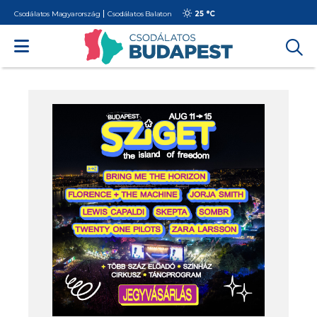
Csodálatos Magyarország
Csodálatos Balaton
25 °
C