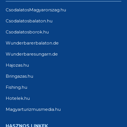
CsodalatosMagyarorszag.hu
Csodalatosbalaton.hu
Csodalatosborok.hu
Wunderbarerbalaton.de
Wunderbaresungarn.de
Hajozas.hu
Bringazas.hu
Fishing.hu
Hotelek.hu
Magyarturizmusmedia.hu
HASZNOS LINKEK