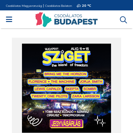
Csodálatos Magyarország
Csodálatos Balaton
20 °
C