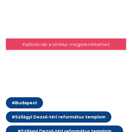
Kattints ide a térkép megjelenítéséhez
#
Budapest
#
Szilágyi Dezső-téri református templom
#
Szilágyi Dezső-téri református templom