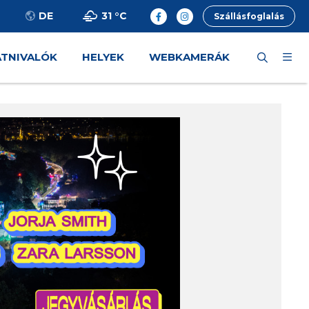
31 °
C
DE
Szállásfoglalás
ÁTNIVALÓK
HELYEK
WEBKAMERÁK