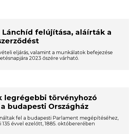
Lánchíd felújítása, aláírták a
 szerződést
ételi eljárás, valamint a munkálatok befejezése
letésnapjára 2023 őszére várható.
k legrégebbi törvényhozó
 a budapesti Országház
sználtak fel a budapesti Parlament megépítéséhez,
135 évvel ezelőtt, 1885. októbererében