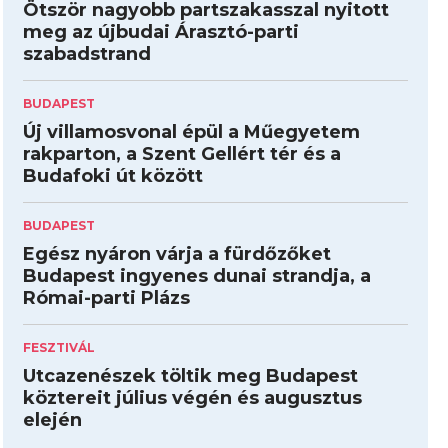
Ötször nagyobb partszakasszal nyitott
meg az újbudai Árasztó-parti
szabadstrand
BUDAPEST
Új villamosvonal épül a Műegyetem
rakparton, a Szent Gellért tér és a
Budafoki út között
BUDAPEST
Egész nyáron várja a fürdőzőket
Budapest ingyenes dunai strandja, a
Római-parti Plázs
FESZTIVÁL
Utcazenészek töltik meg Budapest
köztereit július végén és augusztus
elején