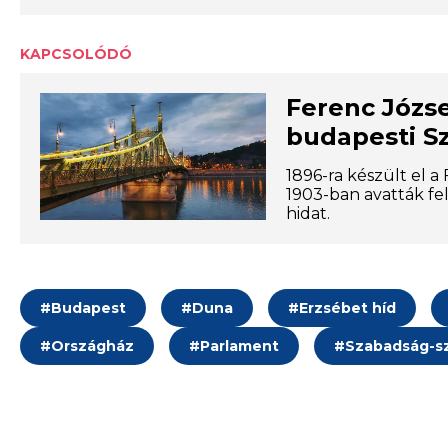
KAPCSOLÓDÓ
Ferenc Józse
budapesti S
1896-ra készült el a
1903-ban avatták fel
hidat.
#
Budapest
#
Duna
#
Erzsébet híd
#
Országház
#
Parlament
#
Szabadság-s