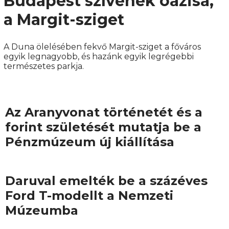
Budapest szívének oázisa,
a Margit-sziget
A Duna ölelésében fekvő Margit-sziget a főváros
egyik legnagyobb, és hazánk egyik legrégebbi
természetes parkja.
Az Aranyvonat történetét és a
forint születését mutatja be a
Pénzmúzeum új kiállítása
Daruval emelték be a százéves
Ford T-modellt a Nemzeti
Múzeumba