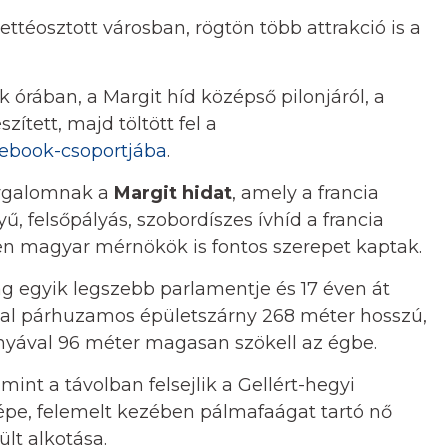
ttéosztott városban, rögtön több attrakció is a
k órában, a Margit híd középső pilonjáról, a
ített, majd töltött fel a
ebook-csoportjába
.
forgalomnak a
Margit hidat
, amely a francia
yű, felsőpályás, szobordíszes ívhíd a francia
ben magyar mérnökök is fontos szerepet kaptak.
lág egyik legszebb parlamentje és 17 éven át
ával párhuzamos épületszárny 268 méter hosszú,
nyával 96 méter magasan szökell az égbe.
amint a távolban felsejlik a Gellért-hegyi
épe, felemelt kezében pálmafaágat tartó nő
lt alkotása.