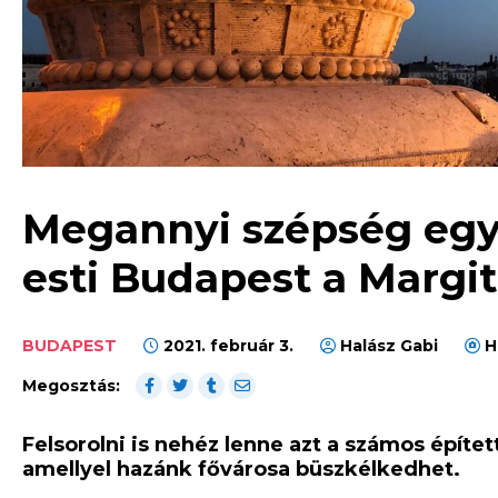
Megannyi szépség egy f
esti Budapest a Margit
BUDAPEST
2021. február 3.
Halász Gabi
H
Megosztás:
Felsorolni is nehéz lenne azt a számos építe
amellyel hazánk fővárosa büszkélkedhet.