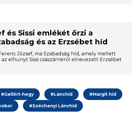
f és Sissi emlékét őrzi a
zabadság és az Erzsébet híd
 Ferenc József, ma Szabadság híd, amely mellett
 az elhunyt Sissi császárnéról elnevezett Erzsébet
#
Gellért-hegy
#
Lánchíd
#
Margit híd
zobor
#
Széchenyi Lánchíd