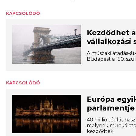
KAPCSOLÓDÓ
Kezdődhet a 
vállalkozási
A műszaki átadás-átv
Budapest a 150. szü
KAPCSOLÓDÓ
Európa egyi
parlamentje
40 millió téglát ha
melynek munkálatai 
kezdődtek.