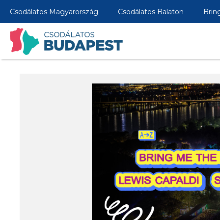
Csodálatos Magyarország
Csodálatos Balaton
Brin