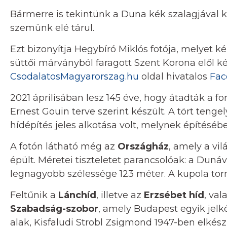
Bármerre is tekintünk a Duna kék szalagjával ke
szemünk elé tárul.
Ezt bizonyítja Hegybíró Miklós fotója, melyet ké
süttői márványból faragott Szent Korona elől kész
CsodalatosMagyarorszag.hu
oldal hivatalos
Fac
2021 áprilisában lesz 145 éve, hogy átadták a 
Ernest Gouin terve szerint készült. A tört tengel
hídépítés jeles alkotása volt, melynek építésé
A fotón látható még az
Országház
, amely a vi
épült. Méretei tiszteletet parancsolóak: a Dun
legnagyobb szélessége 123 méter. A kupola tor
Feltűnik a
Lánchíd
, illetve az
Erzsébet híd
, val
Szabadság-szobor
, amely Budapest egyik jelk
alak, Kisfaludi Strobl Zsigmond 1947-ben elkészü