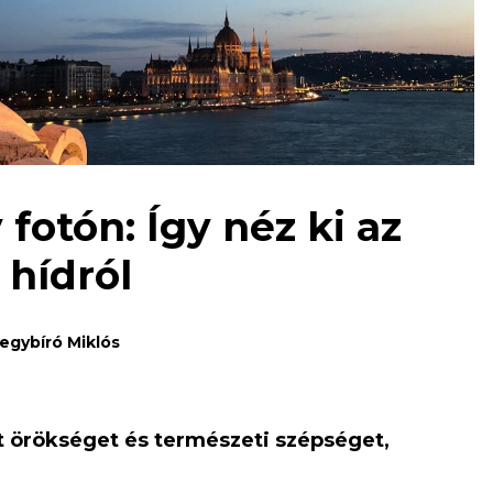
otón: Így néz ki az
 hídról
egybíró Miklós
tt örökséget és természeti szépséget,