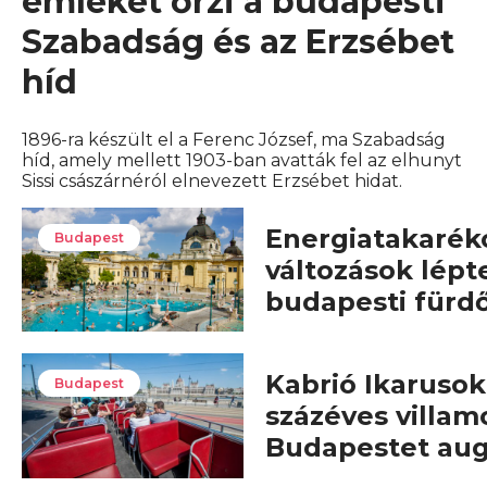
emlékét őrzi a budapesti
Szabadság és az Erzsébet
híd
1896-ra készült el a Ferenc József, ma Szabadság
híd, amely mellett 1903-ban avatták fel az elhunyt
Sissi császárnéról elnevezett Erzsébet hidat.
Energiatakarék
Budapest
változások lépt
budapesti fürd
Kabrió Ikarusok,
Budapest
százéves villam
Budapestet au