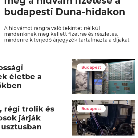
meg a hídvám fizetése a
budapesti Duna-hidakon
A hídvámot rangra való tekintet nélkül
mindenkinek meg kellett fizetnie és részletes,
mindenre kiterjedő árjegyzék tartalmazta a díjakat.
ossági
Budapest
ek életbe a
őkben
 régi trolik és
Budapest
osok járják
gusztusban